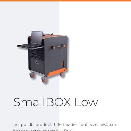
SmallBOX Low
[et_pb_db_product_title header_font_size= »60px »