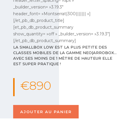
header_letter_spacing= »5px »
_builder_version= »3.19.3″
header_font= »Montserrat|300||||||| »]
[/et_pb_db_product_title]
[et_pb_db_product_summary
show_quantity= »off » _builder_version= »3.19.3″]
[/et_pb_db_product_summary]
LA SMALLBOX LOW EST LA PLUS PETITE DES
CLASSES MOBILES DE LA GAMME NEO|ARROBOX…
AVEC SES MOINS DE 1 MÈTRE DE HAUTEUR ELLE
EST SUPER PRATIQUE !
€890
AJOUTER AU PANIER