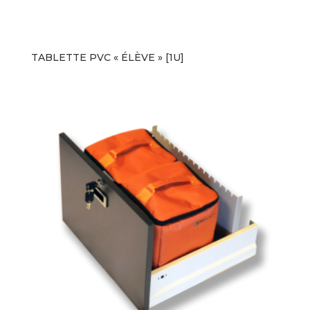
TABLETTE PVC « ÉLÈVE » [1U]